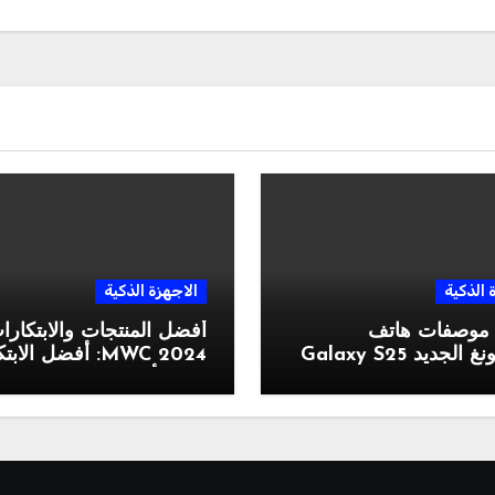
 الذكية
الاجهزة الذكية
 موصفات هاتف
أفضل المنتجات والابتكار
جديد Galaxy S25
MWC 2024: أفضل الا
التي رأيناها في المعرض