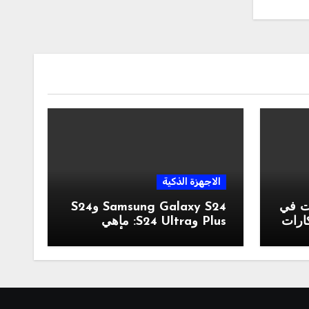
الاجهزة الذكية
ات في
Samsung Galaxy S24 وS24
بتكارات
Plus وS24 Ultra: ماهي
موصفات والسعر والألوان؟