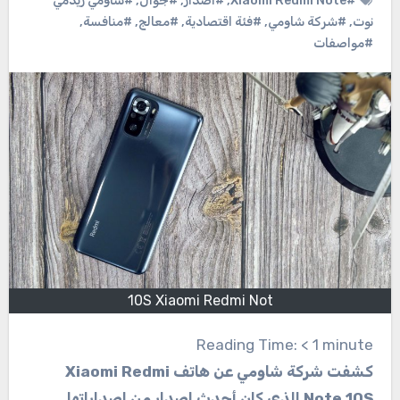
#Xiaomi Redmi Note
,
#اصدار
,
#جوال
,
#شاومي ريدمي
نوت
,
#شركة شاومي
,
#فئة اقتصادية
,
#معالج
,
#منافسة
,
#مواصفات
10S Xiaomi Redmi Not
Reading Time:
< 1
minute
كشفت شركة شاومي عن هاتف Xiaomi Redmi
Note 10S الذي كان أحدث إصدار من اصداراتها