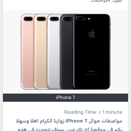
ايفون
,
#مواصفات
iPhone 7
Reading Time:
< 1
minute
مواصفات جوال iPhone 7 زوارنا الكرام اهلا وسهلا
بكم في موقعنا اي تك عربي سوف نتحدث في هذه