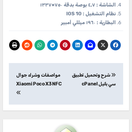
الشاشة : ٤٫٧ بوصة بدقة ٧٥٠×١٣٣٧
نظام التشغيل : IOS 10
البطارية : ١٩٦٠ ميللي أمبير
تصفّح
شرح وتحميل تطبيق
مواصفات وشراء جوال
المقالات
سي بانيل cPanel
Xiaomi Poco X3 NFC