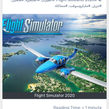
#Flight Simulator 2020
,
#الطيران
,
#المتميزة
,
#تحميل
,
#تنزيل
,
#مايكروسوفت
,
#محاكاة
Flight Simulator 2020
Reading Time:
< 1
minute