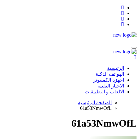
التجاوز
إلى
المحتوى
الرئيسية
الهواتف الذكية
اجهزة الكمبيوتر
الاخبار التقنية
الالعاب و التطبيقات
الصفحة الرئيسية
61a53NmwOfL
61a53NmwOfL