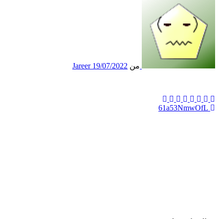
من
19/07/2022
Jareer
61a53NmwOfL
تصفّح
المقالات