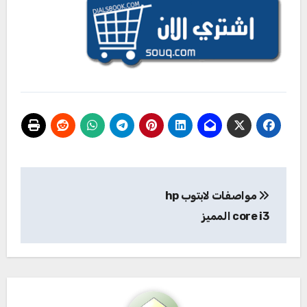
تصفّح
مواصفات لابتوب hp
المقالات
core i3 المميز