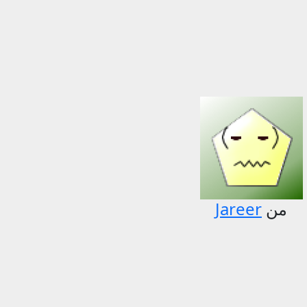
من
Jareer