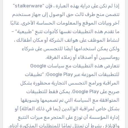
إذا لم تكن على دراية بهذه العبارة ، فإن “stalkerware”
تتضمن منح طرف ثالث حق الوصول إلى جهاز مستخدم
آخر وبيانات الموقع والمعلومات الحساسة الأخرى. غالبًا
ما تقدم هذه التطبيقات نفسها كأدوات تتبع “طبيعية” –
لنشاط الموظف على هواتف الشركة أو مكان أطفالك ،
ولكن يمكن استخدامها أيضًا للتجسس على شركاء
رومانسيين أو أصدقاء أو زملاء الغرفة.
تتعارض هذه التطبيقات مع سياسات Google
للتطبيقات الموزعة عبر Google Play: “تطبيقات
المراقبة وبرامج التجسس التجارية محظورة بشكل
صريح على Google Play. يمكن فقط للتطبيقات
المتوافقة مع السياسة التي تم تصميمها وتسويقها
بشكل خاص لمراقبة الوالدين (بما في ذلك العائلة) أو
إدارة المؤسسة أن توزع على المتجر مع ميزات التتبع
والإبلاغ ، بشرط أن تمتثل تمامًا للمتطلبات المذكورة أدناه.