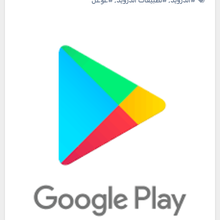
#اندرويد
,
#تطبيقات اندرويد
,
#غوغل