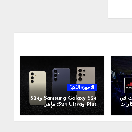
الاجهزة الذكية
ات في
Samsung Galaxy S24 وS24
بتكارات
Plus وS24 Ultra: ماهي
موصفات والسعر والألوان؟