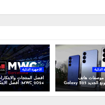
 الذكية
الاجهزة الذكية
 موصفات هاتف
أفضل المنتجات والابتكار
جديد Galaxy S25
MWC 2024: أفضل الا
التي رأيناها في المعرض