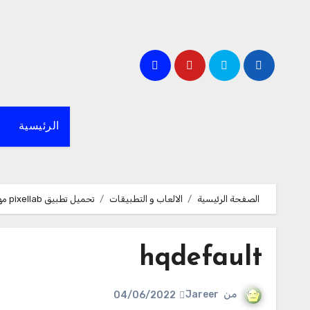
لتجاوز
لى
لمحتوى
الرئيسية
الصفحة الرئيسية
الالعاب و التطبيقات
تحميل تطبيق pixellab مهكر للاندرويد
hqdefault
من
Jareer
04/06/2022