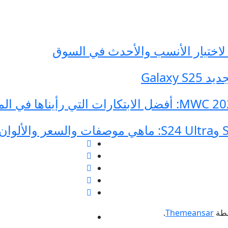
Galax
طة
Themeansar
.