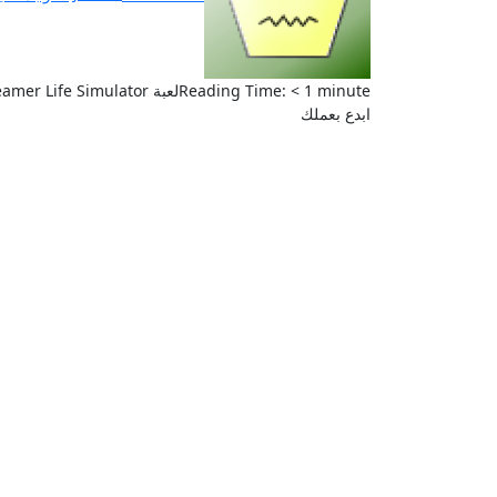
Reading Time: < 1 minuteلعبة Streamer Life Simulator محاكاة جميلة عبارا عن انك تقوم بعمل الستريمر يوجد لديك بغرفتك كل ما يخص اليوتيوبرز فقط
ابدع بعملك