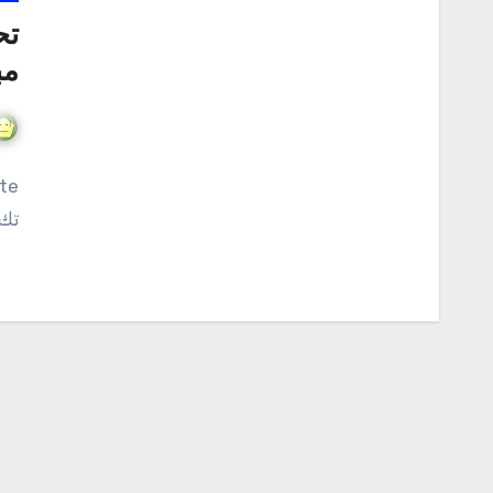
مب
تك 