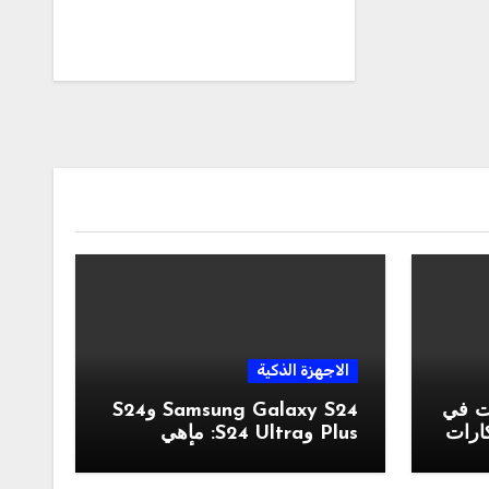
الاجهزة الذكية
ات في
Samsung Galaxy S24 وS24
بتكارات
Plus وS24 Ultra: ماهي
موصفات والسعر والألوان؟