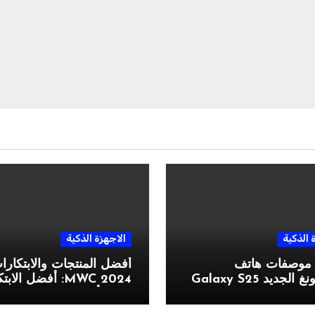
 الذكية
الاجهزة الذكية
 موصفات هاتف
أفضل المنتجات والابتكار
جديد Galaxy S25
MWC 2024: أفضل الا
التي رأيناها في المعرض