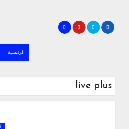
لتجاوز
لى
لمحتوى
الرئيسية
live plus
ال