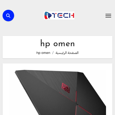
لتجاوز
لى
لمحتوى
hp omen
الصفحة الرئيسية
hp omen