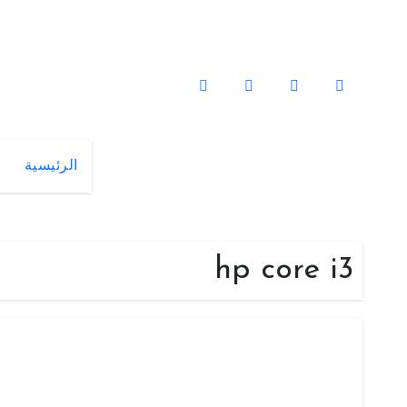
لتجاوز
لى
لمحتوى
الرئيسية
hp core i3