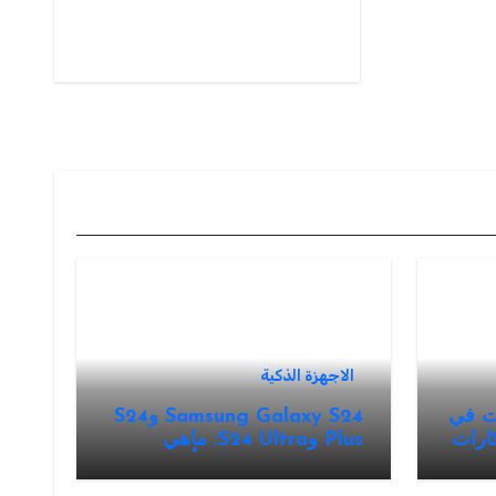
الاجهزة الذكية
ات في
Samsung Galaxy S24 وS24
بتكارات
Plus وS24 Ultra: ماهي
موصفات والسعر والألوان؟