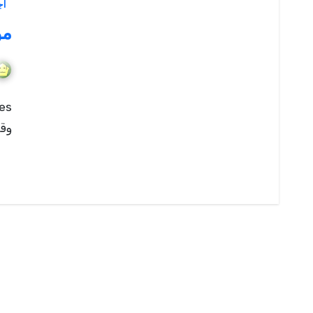
اج
موا
وقت 