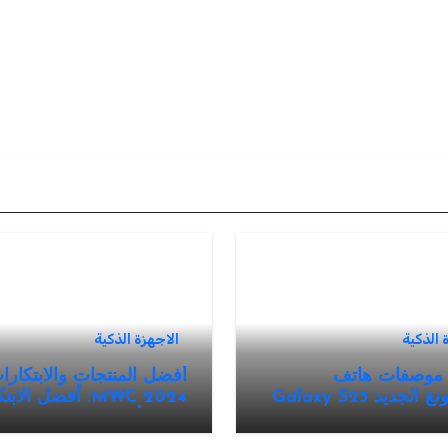
 الذكية
الاجهزة الذكية
 موصفات هاتف
أفضل المنتجات والابتكار
جديد Galaxy S25
MWC 2024: أفضل الا
التي رأيناها في المعرض