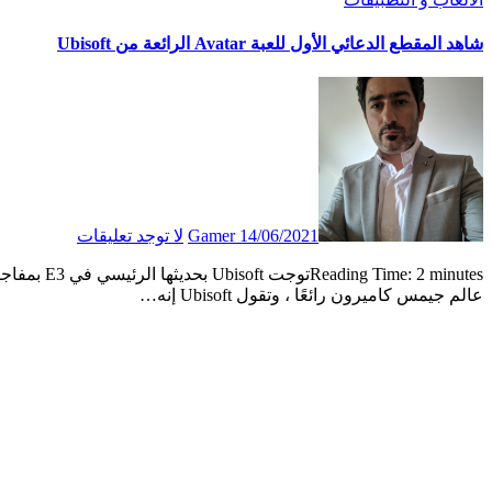
شاهد المقطع الدعائي الأول للعبة Avatar الرائعة من Ubisoft
14/06/2021
Gamer
لا توجد تعليقات
Reading Time: 2 minutesتوجت Ubisoft بحديثها الرئيسي في E3 بمفاجأة كبيرة: نظرة أولى على Avatar: Frontiers of Pandora. يبدو الجيل التالي من
عالم جيمس كاميرون رائعًا ، وتقول Ubisoft إنه…