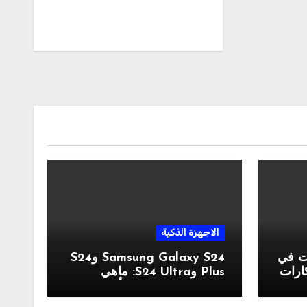
الاجهزة الذكية
ات في
Samsung Galaxy S24 وS24
بتكارات
Plus وS24 Ultra: ماهي
موصفات والسعر والألوان؟