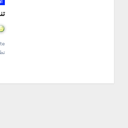
ال
تن
تطب