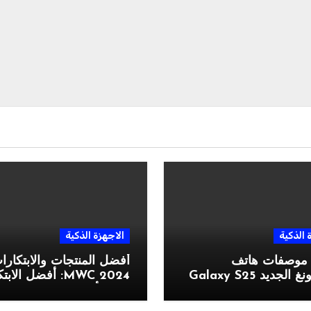
 الذكية
الاجهزة الذكية
 موصفات هاتف
أفضل المنتجات والابتكار
جديد Galaxy S25
MWC 2024: أفضل الا
التي رأيناها في المعرض