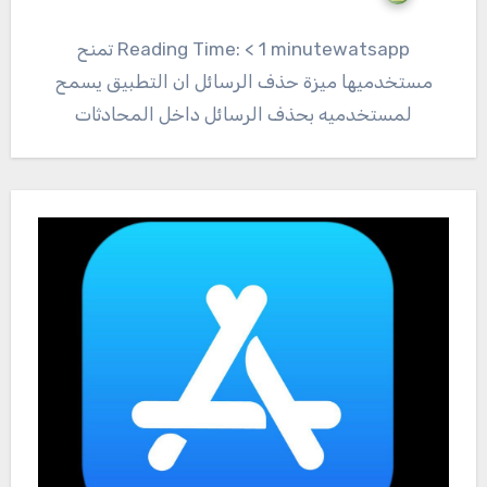
Reading Time: < 1 minutewatsapp تمنح
مستخدميها ميزة حذف الرسائل ان التطبيق يسمح
لمستخدميه بحذف الرسائل داخل المحادثات