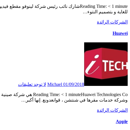
Reading Time: < 1 minuteشارك نائب رئيس شركة لينوفو مقطع فيديو على Weibo يعرض هاتف ذكي من نوع لينوفو لم يعلن عنه بعد مع حواف رقيقة
للغاية و بتصميم النتوء…
الشركات الرائدة
Huawei
01/09/2018
Michael
لا توجد تعليقات
Reading Time: < 1 minuteHuawei Technologies Co هي شركة صينية متعددة الجنسيات في مجال الشبكات ، ومعدات الاتصالات السلكية واللاسلكية ،
وشركة خدمات مقرها في شنتشن ، قوانغدونغ. إنها أكبر…
الشركات الرائدة
Apple