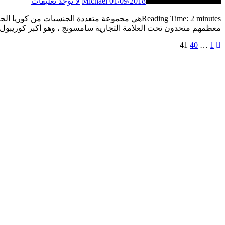
01/09/2018
Michael
لا توجد تعليقات
Reading Time: 2 minutesهي مجموعة متعددة الجنسيات من كوريا الجنوبية مقرها في Samsung Town، Seoul ويضم العديد من الشركات التابعة
معظمهم متحدون تحت العلامة التجارية سامسونج ، وهو أكبر كوريبو
1
تعدد
…
40
41
صفحات
المقالات