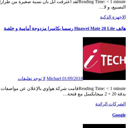
Reading Time: < 1 minuteلقد اعترفت أبل بأن نسبة صغيرة من طرازات iPhone 8 قد تم شحنها مع لوحة رئيسية بها خلل. و السبب هو خطأ في
التصنيع، و لا…
الاجهزة الذكية
هاتف Huawei Mate 20 Lite رسميا بكاميرا مزدوجة أمامية و خلفية
01/09/2018
Michael
لا توجد تعليقات
Reading Time: < 1 minuteقامت شركة هواوي بالإعلان عن مواصفات هاتف Mate 20 Lite في IFA. حيث سوف يأتي الهاتف بكاميرا خلفية مزدوجة
بدقة 20 + 2 ميجابكسل مع فتحة…
الشركات الرائدة
Google