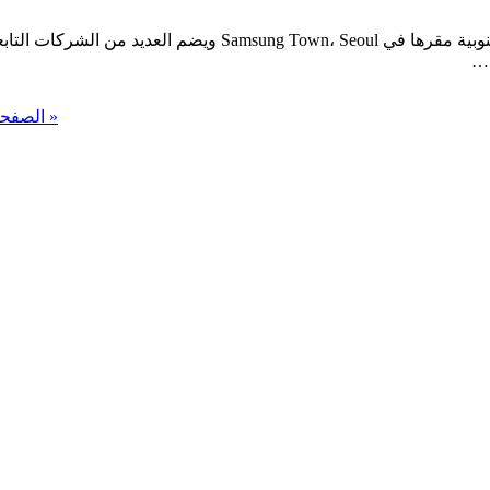
ل…
« الصفحة